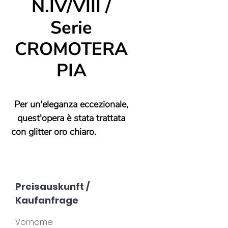
N.IV/VIII /
Serie
CROMOTERA
PIA
Per un'eleganza eccezionale,
quest'opera è stata trattata
con glitter oro chiaro.
La serie “COLOROTERAPIA”
acrobazie in acrilico
è affascinante! Si tratta di una
Preisauskunft /
raccolta di un totale di 8 opere
Kaufanfrage
d'arte rotonde, ciascuna delle
quali misura 75 cm di
Vorname