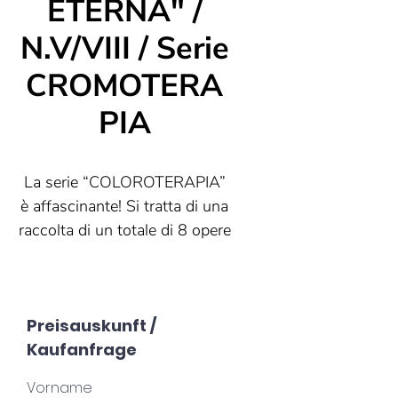
ETERNA" /
N.V/VIII / Serie
CROMOTERA
PIA
La serie “COLOROTERAPIA”
è affascinante! Si tratta di una
raccolta di un totale di 8 opere
d'arte rotonde, ciascuna delle
quali misura 75 cm di
acrobazie in acrilico
diametro.
Preisauskunft /
Kaufanfrage
Il fatto che siano coordinati tra
loro e tuttavia ogni opera
Vorname