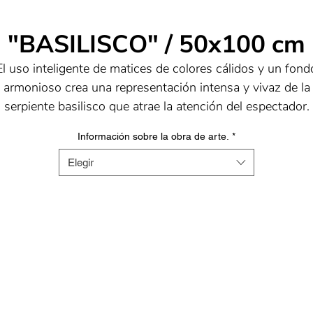
"BASILISCO" / 50x100 cm
El uso inteligente de matices de colores cálidos y un fond
armonioso crea una representación intensa y vivaz de la
serpiente basilisco que atrae la atención del espectador.
La combinación de color y textura del lienzo crea la
Información sobre la obra de arte.
*
mpresión de que la serpiente representada literalmente sal
del lienzo, dando a la obra una profundidad dinámica y un
Elegir
calidad inmersiva.
os colores elegidos, así como las técnicas de composició
rean una representación cautivadora y visualmente atracti
e la obra, en la que siempre se pueden descubrir pequeñ
sutilezas.
a elección de colores, la creación de un fondo apropiado
el uso inteligente de la textura contribuyen a enfatizar la