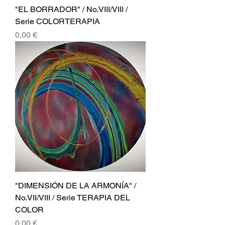
"EL BORRADOR" / No.VIII/VIII /
Serie COLORTERAPIA
Precio
0,00 €
"DIMENSIÓN DE LA ARMONÍA" /
No.VII/VIII / Serie TERAPIA DEL
COLOR
Precio
0,00 €