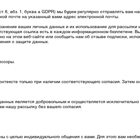
(ст. 6, абз. 1, буква a GDPR) мы будем регулярно отправлять вам
ой почте на указанный вами адрес электронной почты.
 хранение ваших личных данных и их использование для рассылк
тствующая ссылка есть в каждом информационном бюллетене. Вы
но на этом веб-сайте или сообщить нам об отзыве подписки, исп
ления о защите данных.
ессоры.
онтексте только при наличии соответствующего согласия. Затем он
анных является добровольным и осуществляется исключительно н
м нашу рассылку без вашего согласия.
ны с целью индивидуального общения с вами. Для этого вам необ