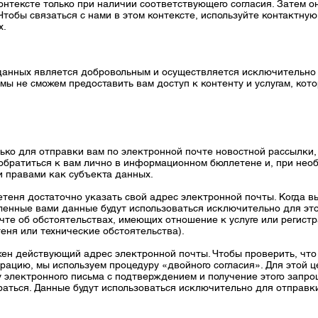
онтексте только при наличии соответствующего согласия. Затем о
тобы связаться с нами в этом контексте, используйте контактну
х.
анных является добровольным и осуществляется исключительно н
ы не сможем предоставить вам доступ к контенту и услугам, кот
ько для отправки вам по электронной почте новостной рассылки,
 обратиться к вам лично в информационном бюллетене и, при нео
и правами как субъекта данных.
еня достаточно указать свой адрес электронной почты. Когда в
ленные вами данные будут использоваться исключительно для это
те об обстоятельствах, имеющих отношение к услуге или регистр
ня или технические обстоятельства).
ен действующий адрес электронной почты. Чтобы проверить, что
рацию, мы используем процедуру «двойного согласия». Для этой 
электронного письма с подтверждением и получение этого запро
раться. Данные будут использоваться исключительно для отправк