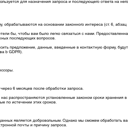
пользуется для назначения запроса и последующего ответа на не
 обрабатываются на основании законного интереса (ст. 6, абзац 
тели бы, чтобы вам было легко связаться с нами. Предоставленн
жных последующих вопросов.
осить предложение, данные, введенные в контактную форму, буду
ква b GDPR).
ессоры.
 через 6 месяцев после обработки запроса.
 нас распространяются установленные законом сроки хранения в 
ые по истечении этих сроков.
анных является добровольным. Однако мы сможем обработать ваш 
ктронной почты и причину запроса.