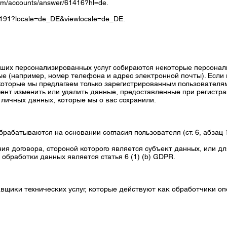
com/accounts/answer/61416?hl=de.
17191?locale=de_DE&viewlocale=de_DE.
аших персонализированных услуг собираются некоторые персональ
 (например, номер телефона и адрес электронной почты). Если 
, которые мы предлагаем только зарегистрированным пользовател
нт изменить или удалить данные, предоставленные при регистра
личных данных, которые мы о вас сохранили.
рабатываются на основании согласия пользователя (ст. 6, абзац 
ия договора, стороной которого является субъект данных, или д
обработки данных является статья 6 (1) (b) GDPR.
вщики технических услуг, которые действуют как обработчики о