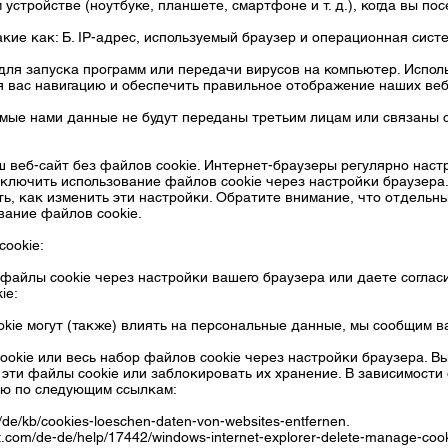
стройстве (ноутбуке, планшете, смартфоне и т. д.), когда вы по
кие как: Б. IP-адрес, используемый браузер и операционная сист
 для запуска программ или передачи вирусов на компьютер. Исп
я вас навигацию и обеспечить правильное отображение наших веб
емые нами данные не будут переданы третьим лицам или связаны 
 веб-сайт без файлов cookie. Интернет-браузеры регулярно наст
тключить использование файлов cookie через настройки браузера
ть, как изменить эти настройки. Обратите внимание, что отдельн
вание файлов cookie.
ookie:
файлы cookie через настройки вашего браузера или даете согласи
ie:
ookie могут (также) влиять на персональные данные, мы сообщим в
okie или весь набор файлов cookie через настройки браузера. 
ь эти файлы cookie или заблокировать их хранение. В зависимости
ю по следующим ссылкам:
rg/de/kb/cookies-loeschen-daten-von-websites-entfernen.
ft.com/de-de/help/17442/windows-internet-explorer-delete-manage-cook