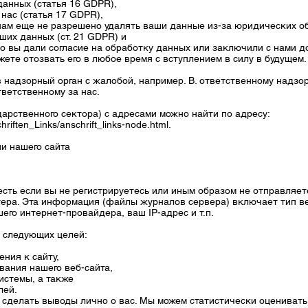
анных (статья 16 GDPR),
нас (статья 17 GDPR),
ам еще не разрешено удалять ваши данные из-за юридических обя
их данных (ст. 21 GDPR) и
о вы дали согласие на обработку данных или заключили с нами до
жете отозвать его в любое время с вступлением в силу в будущем.
 надзорный орган с жалобой, например. B. ответственному надзо
тветственному за нас.
дарственного сектора) с адресами можно найти по адресу:
hriften_Links/anschrift_links-node.html.
и нашего сайта
о есть если вы не регистрируетесь или иным образом не отправля
ера. Эта информация (файлы журналов сервера) включает тип ве
его интернет-провайдера, ваш IP-адрес и т.п.
я следующих целей:
ния к сайту,
вания нашего веб-сайта,
истемы, а также
лей.
 сделать выводы лично о вас. Мы можем статистически оценивать